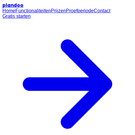
plan
doo
Home
Functionaliteiten
Prijzen
Proefperiode
Contact
Gratis starten