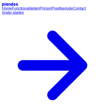
plan
doo
Home
Functionaliteiten
Prijzen
Proefperiode
Contact
Gratis starten