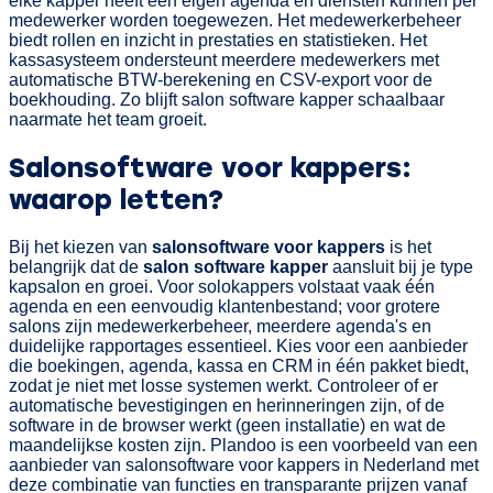
elke kapper heeft een eigen agenda en diensten kunnen per
medewerker worden toegewezen. Het medewerkerbeheer
biedt rollen en inzicht in prestaties en statistieken. Het
kassasysteem ondersteunt meerdere medewerkers met
automatische BTW-berekening en CSV-export voor de
boekhouding. Zo blijft salon software kapper schaalbaar
naarmate het team groeit.
Salonsoftware voor kappers:
waarop letten?
Bij het kiezen van
salonsoftware voor kappers
is het
belangrijk dat de
salon software kapper
aansluit bij je type
kapsalon en groei. Voor solokappers volstaat vaak één
agenda en een eenvoudig klantenbestand; voor grotere
salons zijn medewerkerbeheer, meerdere agenda's en
duidelijke rapportages essentieel. Kies voor een aanbieder
die boekingen, agenda, kassa en CRM in één pakket biedt,
zodat je niet met losse systemen werkt. Controleer of er
automatische bevestigingen en herinneringen zijn, of de
software in de browser werkt (geen installatie) en wat de
maandelijkse kosten zijn. Plandoo is een voorbeeld van een
aanbieder van salonsoftware voor kappers in Nederland met
deze combinatie van functies en transparante prijzen vanaf