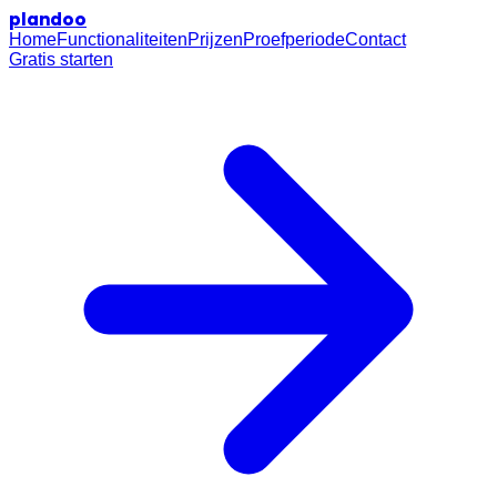
plan
doo
Home
Functionaliteiten
Prijzen
Proefperiode
Contact
Gratis starten