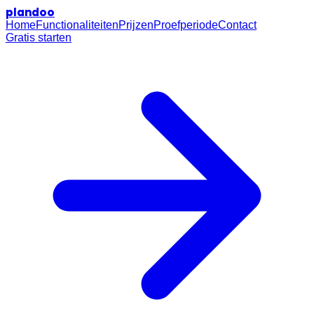
plan
doo
Home
Functionaliteiten
Prijzen
Proefperiode
Contact
Gratis starten