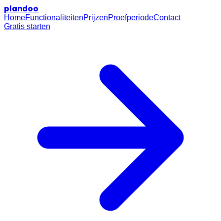
plan
doo
Home
Functionaliteiten
Prijzen
Proefperiode
Contact
Gratis starten